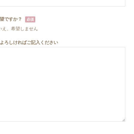
望ですか？
必須
いえ、希望しません
よろしければご記入ください