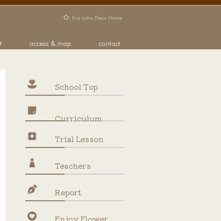
School Top
Curriculum
Trial Lesson
Teachers
Report
Enjoy Flower