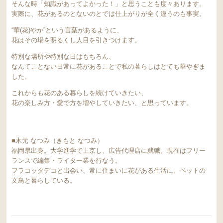
そんな時「知識があってよかった！」と思うことも度々あります。
実際に、花があるのとないのとでは仕上がりが全く違うのも事実。
“華(花)やか”という言葉があるように、
花はその場を明るくし人目を引きつけます。
特別な場所や特別な日はもちろん、
なんてことない日常に花があることで私の暮らしはとても華やぎま
した。
これからも花のある暮らしを続けていきたい、
花の楽しみ方・愛で方を増やしていきたい、と思っています。
■木元 なつみ（きもと なつみ）
福岡県出身。大学進学で上京し、広告代理店に就職。現在はフリー
ランスで編集・ライター業を行なう。
フラコッタデコと出会い、常に住まいに花がある生活に。ペットの
文鳥と暮らしている。