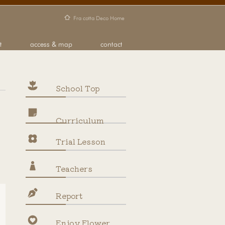
School Top
Curriculum
Trial Lesson
Teachers
Report
Enjoy Flower