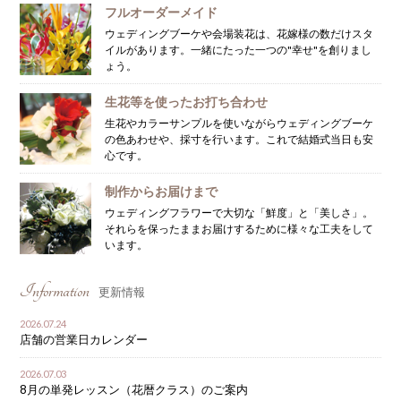
フルオーダーメイド
ウェディングブーケや会場装花は、花嫁様の数だけスタ
イルがあります。一緒にたった一つの"幸せ"を創りまし
ょう。
生花等を使ったお打ち合わせ
生花やカラーサンプルを使いながらウェディングブーケ
の色あわせや、採寸を行います。これで結婚式当日も安
心です。
制作からお届けまで
ウェディングフラワーで大切な「鮮度」と「美しさ」。
それらを保ったままお届けするために様々な工夫をして
います。
Information
更新情報
2026.07.24
店舗の営業日カレンダー
2026.07.03
8月の単発レッスン（花暦クラス）のご案内