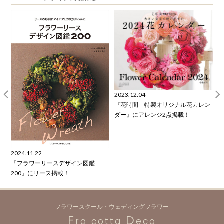
2023.12.04
『花時間 特製オリジナル花カレン
ダー』にアレンジ2点掲載！
2
2024.11.22
花
『フラワーリースデザイン図鑑
200』にリース掲載！
フラワースクール・ウェディングフラワー
F
D
ra cotta
eco