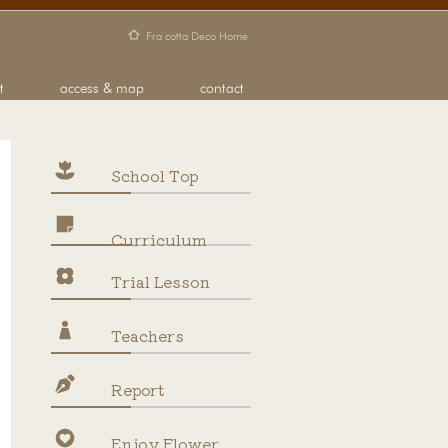
School Top
Curriculum
Trial Lesson
Teachers
Report
Enjoy Flower