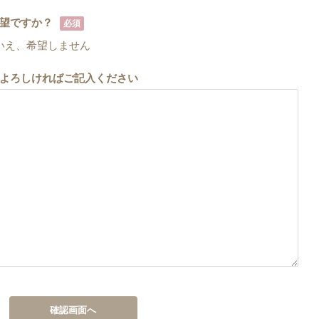
望ですか？
必須
いえ、希望しません
よろしければご記入ください