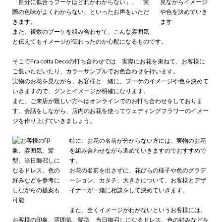
「自分に似合うブーケはどれかわからない」、「実
際の色味がよくわからない」といったお声をいただ
きます。
また、複数のブーケを組み合わせて、こんな雰囲気
と伝えてもイメージが伝わったのか心配になるものです。
そこでFra cotta Decoの打ち合わせでは 実際にお花を束ねて、お客様に
ご覧いただいたり、カラーサンプルでお色合わせを行います。
実物のお花を見ながら、お客様と一緒に、ブーケのイメージや色を決めて
いきますので、グンとイメージが明確になります。
また、ご来店が難しい方へはオンラインでのお打ち合わせをしておりま
す。会話をしながら、店内のお花を使ってウェディングフラワーのイメー
ジを作り上げていきましょう。
特に、お花の名前が分からない方には、実物のお花
を組み合わせながら進めていきますのでおすすめで
す。
お花の名前を出さずに、花びらの様子や色のグラデ
ーション、カタチ、大きさについて、お客様とデザ
イナーが一緒に相談をして決めていきます。
また、全くイメージがわかないというお客様には、
お客様の印象、雰囲気、髪型、当日御召しになるドレス、色の好みなどを