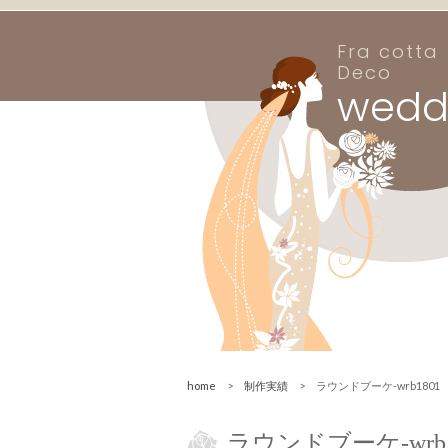
Fra cotta
Deco
wedd
home
>
制作実績
> ラウンドブーケ-wrb1801
ラウンドブーケ-wrb1