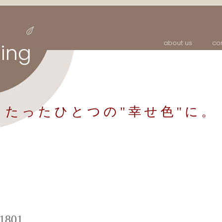
about us
co
ing
たったひとつの
"幸せ色"に。
801