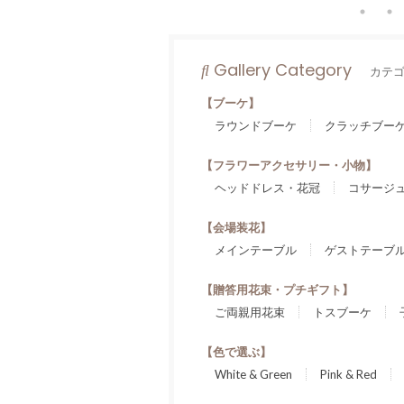
Gallery Category
カテ
【ブーケ】
ラウンドブーケ
クラッチブー
【フラワーアクセサリー・小物】
ヘッドドレス・花冠
コサージ
【会場装花】
メインテーブル
ゲストテーブ
【贈答用花束・プチギフト】
ご両親用花束
トスブーケ
【色で選ぶ】
White & Green
Pink & Red