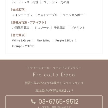
ヘッドドレス・花冠
コサージュ・その他
【会場装花】
メインテーブル
ゲストテーブル
ウェルカムボード
【贈答用花束・プチギフト】
ご両親用花束
トスブーケ
子供花束
プチギフト
【色で選ぶ】
White & Green
Pink & Red
Purple & Blue
Orange & Yellow
フラワースクール・ウェディングフラワー
F
D
ra cotta
eco
阿佐ヶ谷の小さなお花屋さん フラコッタデコ
東京都杉並区阿佐谷南2-11-9
03-6765-9512
タップすると電話がかかります