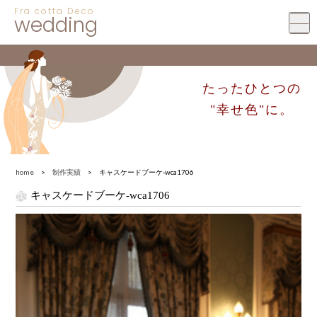
Fra cotta Deco
wedding
たったひとつの
"幸せ色"に。
home
>
制作実績
> キャスケードブーケ-wca1706
キャスケードブーケ-wca1706