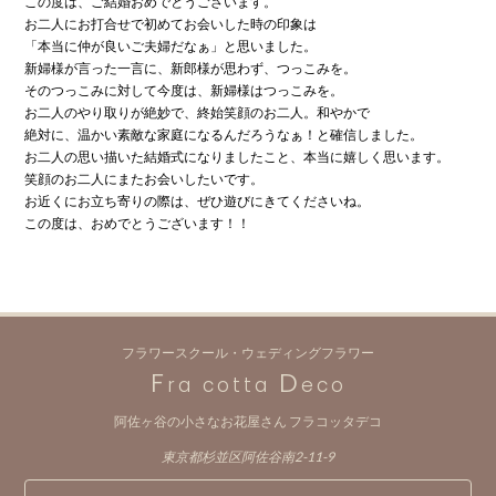
この度は、ご結婚おめでとうございます。
お二人にお打合せで初めてお会いした時の印象は
「本当に仲が良いご夫婦だなぁ」と思いました。
新婦様が言った一言に、新郎様が思わず、つっこみを。
そのつっこみに対して今度は、新婦様はつっこみを。
お二人のやり取りが絶妙で、終始笑顔のお二人。和やかで
絶対に、温かい素敵な家庭になるんだろうなぁ！と確信しました。
お二人の思い描いた結婚式になりましたこと、本当に嬉しく思います。
笑顔のお二人にまたお会いしたいです。
お近くにお立ち寄りの際は、ぜひ遊びにきてくださいね。
この度は、おめでとうございます！！
フラワースクール・ウェディングフラワー
F
D
ra cotta
eco
阿佐ヶ谷の小さなお花屋さん フラコッタデコ
東京都杉並区阿佐谷南2-11-9