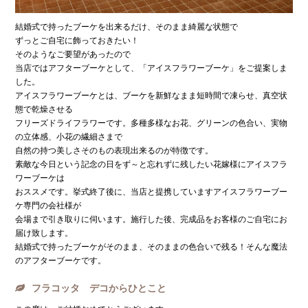
結婚式で持ったブーケを出来るだけ、そのまま綺麗な状態で
ずっとご自宅に飾っておきたい！
そのようなご要望があったので
当店ではアフターブーケとして、「アイスフラワーブーケ」をご提案しま
した。
アイスフラワーブーケとは、ブーケを新鮮なまま短時間で凍らせ、真空状
態で乾燥させる
フリーズドライフラワーです。多種多様なお花、グリーンの色合い、実物
の立体感、小花の繊細さまで
自然の持つ美しさそのもの表現出来るのが特徴です。
素敵な今日という記念の日をず～と忘れずに残したい花嫁様にアイスフラ
ワーブーケは
おススメです。挙式終了後に、当店と提携していますアイスフラワーブー
ケ専門の会社様が
会場まで引き取りに伺います。施行した後、完成品をお客様のご自宅にお
届け致します。
結婚式で持ったブーケがそのまま、そのままの色合いで残る！そんな魔法
のアフターブーケです。
フラコッタ デコからひとこと