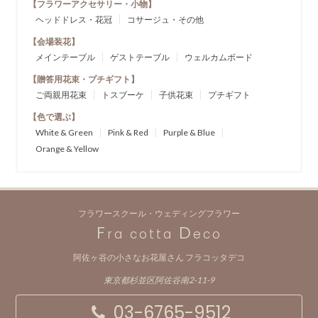
【フラワーアクセサリー・小物】
ヘッドドレス・花冠
コサージュ・その他
【会場装花】
メインテーブル
ゲストテーブル
ウェルカムボード
【贈答用花束・プチギフト】
ご両親用花束
トスブーケ
子供花束
プチギフト
【色で選ぶ】
White & Green
Pink & Red
Purple & Blue
Orange & Yellow
フラワースクール・ウェディングフラワー
F
D
ra cotta
eco
阿佐ヶ谷の小さなお花屋さん フラコッタデコ
東京都杉並区阿佐谷南2-11-9
03-6765-9512