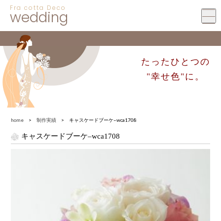
Fra cotta Deco
wedding
たったひとつの
"幸せ色"に。
home
>
制作実績
> キャスケードブーケ–wca1708
キャスケードブーケ–wca1708