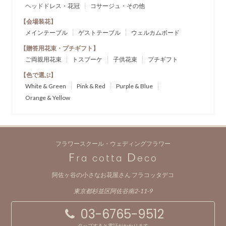
ヘッドドレス・花冠
コサージュ・その他
【会場装花】
メインテーブル
ゲストテーブル
ウェルカムボード
【贈答用花束・プチギフト】
ご両親用花束
トスブーケ
子供花束
プチギフト
【色で選ぶ】
White & Green
Pink & Red
Purple & Blue
Orange & Yellow
フラワースクール・ウェディングフラワー
F
D
ra cotta
eco
阿佐ヶ谷の小さなお花屋さん フラコッタデコ
東京都杉並区阿佐谷南2-11-9
03-6765-9512
タップすると電話がかかります