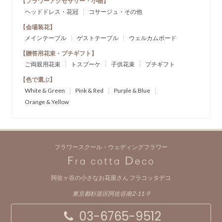
【フラワーアクセサリー・小物】
ヘッドドレス・花冠
コサージュ・その他
【会場装花】
メインテーブル
ゲストテーブル
ウェルカムボード
【贈答用花束・プチギフト】
ご両親用花束
トスブーケ
子供花束
プチギフト
【色で選ぶ】
White & Green
Pink & Red
Purple & Blue
Orange & Yellow
フラワースクール・ウェディングフラワー
F
D
ra cotta
eco
阿佐ヶ谷の小さなお花屋さん フラコッタデコ
東京都杉並区阿佐谷南2-11-9
03-6765-9512