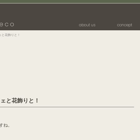
eco
about us
concept
ェと花飾りと！
フェと花飾りと！
すね。