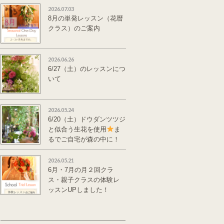
2026.07.03
8月の単発レッスン（花暦
クラス）のご案内
2026.06.26
6/27（土）のレッスンにつ
いて
2026.05.24
6/20（土）ドウダンツツジ
と似合う生花を使用
ま
るでご自宅が森の中に！
単発レッスンのご案
内
2026.05.21
6月・7月の月２回クラ
ス・親子クラスの体験レ
ッスンUPしました！