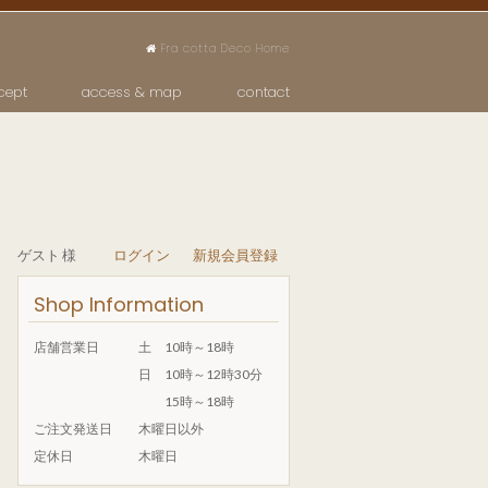
Fra cotta Deco Home
cept
access & map
contact
ゲスト 様
ログイン
新規会員登録
Shop Information
店舗営業日
土 10時～18時
日 10時～12時30分
15時～18時
ご注文発送日
木曜日以外
定休日
木曜日