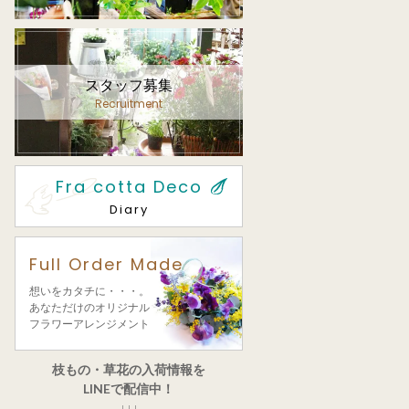
スタッフ募集
Recruitment
Fra cotta Deco
Diary
Full Order Made
想いをカタチに・・・。
あなただけのオリジナル
フラワーアレンジメント
枝もの・草花の入荷情報を
LINEで配信中！
↓↓↓