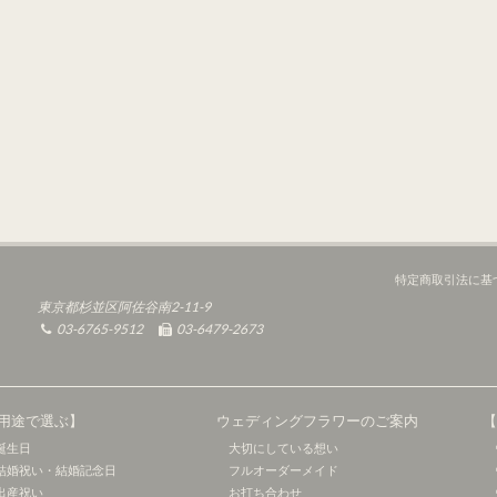
特定商取引法に基
東京都杉並区阿佐谷南2-11-9
03-6765-9512
03-6479-2673
用途で選ぶ】
ウェディングフラワーのご案内
誕生日
大切にしている想い
結婚祝い・結婚記念日
フルオーダーメイド
出産祝い
お打ち合わせ