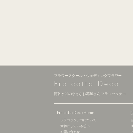
フラワースクール・ウェディングフラワー
F
D
ra cotta
eco
阿佐ヶ谷の小さなお花屋さん フラコッタデコ
Fra cotta Deco Home
【
フラコッタデコについて
大切にしている想い
お問い合わせ