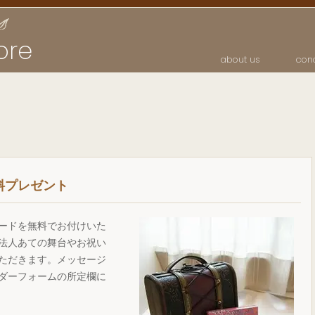
ore
about us
con
料プレゼント
ードを無料でお付けいた
法人あての舞台やお祝い
ただきます。メッセージ
ダーフォームの所定欄に