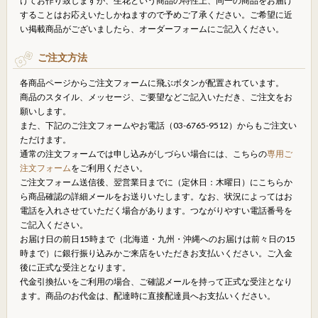
けてお作り致しますが、生花という商品の特性上、同一の商品をお届け
することはお応えいたしかねますので予めご了承ください。ご希望に近
い掲載商品がございましたら、オーダーフォームにご記入ください。
ご注文方法
各商品ページからご注文フォームに飛ぶボタンが配置されています。
商品のスタイル、メッセージ、ご要望などご記入いただき、ご注文をお
願いします。
また、下記のご注文フォームやお電話（03-6765-9512）からもご注文い
ただけます。
通常の注文フォームでは申し込みがしづらい場合には、こちらの
専用ご
注文フォーム
をご利用ください。
ご注文フォーム送信後、翌営業日までに（定休日：木曜日）にこちらか
ら商品確認の詳細メールをお送りいたします。なお、状況によってはお
電話を入れさせていただく場合があります。つながりやすい電話番号を
ご記入ください。
お届け日の前日15時まで（北海道・九州・沖縄へのお届けは前々日の15
時まで）に銀行振り込みかご来店をいただきお支払いください。ご入金
後に正式な受注となります。
代金引換払いをご利用の場合、ご確認メールを持って正式な受注となり
ます。商品のお代金は、配達時に直接配達員へお支払いください。