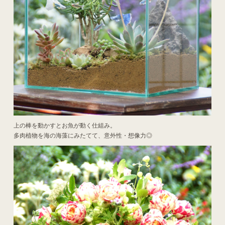
上の棒を動かすとお魚が動く仕組み。
多肉植物を海の海藻にみたてて、意外性・想像力◎