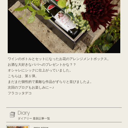
ワインのボトルとセットになったお花のアレンジメントボックス。
お酒な大好きなパパへのプレゼントかな？？
オシャレにシックに仕上がっていました。
こちらは、第１弾。
まだまだ個性的で素敵な作品がずらりと並びましたよ。
次回のブログもお楽しみに～♪
フラコッタデコ
Diary
ダイアリー 最新記事一覧