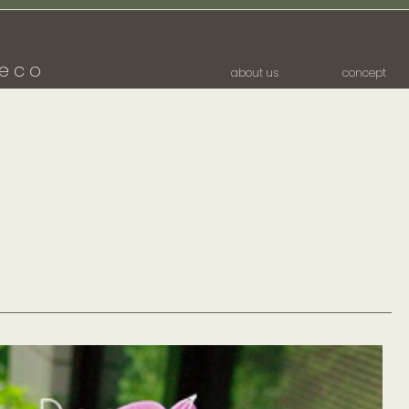
eco
about us
concept