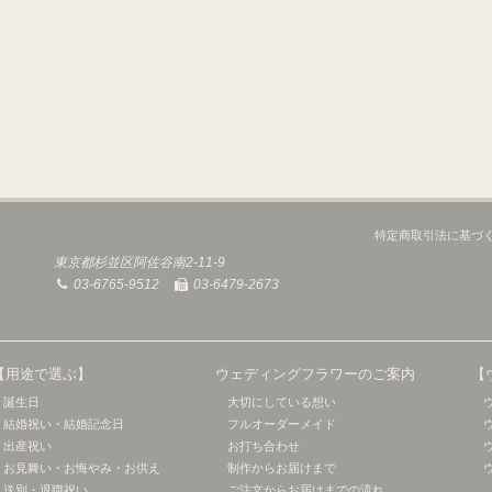
特定商取引法に基づ
東京都杉並区阿佐谷南2-11-9
03-6765-9512
03-6479-2673
【用途で選ぶ】
ウェディングフラワーのご案内
【
誕生日
大切にしている想い
結婚祝い・結婚記念日
フルオーダーメイド
出産祝い
お打ち合わせ
お見舞い・お悔やみ・お供え
制作からお届けまで
送別・退職祝い
ご注文からお届けまでの流れ