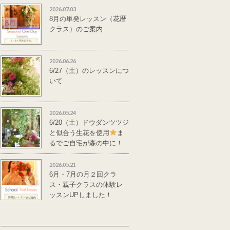
2026.07.03
8月の単発レッスン（花暦
クラス）のご案内
2026.06.26
6/27（土）のレッスンにつ
いて
2026.05.24
6/20（土）ドウダンツツジ
と似合う生花を使用
ま
るでご自宅が森の中に！
単発レッスンのご案
内
2026.05.21
6月・7月の月２回クラ
ス・親子クラスの体験レ
ッスンUPしました！