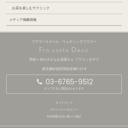
お花を楽しむテクニック
メディア掲載情報
フラワースクール・ウェディングフラワー
F
D
ra cotta
eco
阿佐ヶ谷の小さなお花屋さん フラコッタデコ
東京都杉並区阿佐谷南2-11-9
03-6765-9512
タップすると電話がかかります
サイトマップ
プライバシーポリシー
特定商取引法に基づく表記