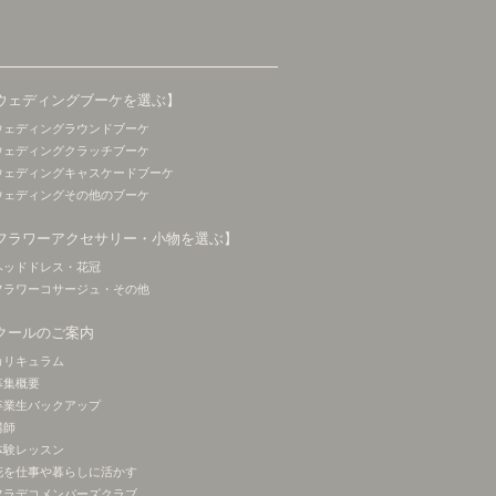
ウェディングブーケを選ぶ】
ウェディングラウンドブーケ
ウェディングクラッチブーケ
ウェディングキャスケードブーケ
ウェディングその他のブーケ
フラワーアクセサリー・小物を選ぶ】
ヘッドドレス・花冠
フラワーコサージュ・その他
クールのご案内
カリキュラム
募集概要
卒業生バックアップ
講師
体験レッスン
花を仕事や暮らしに活かす
フラデコメンバーズクラブ