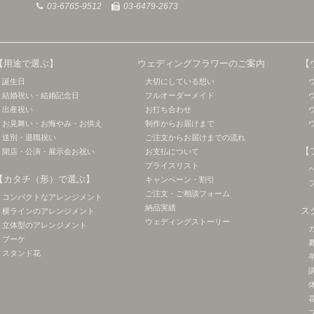
03-6765-9512
03-6479-2673
【用途で選ぶ】
ウェディングフラワーのご案内
【
誕生日
大切にしている想い
結婚祝い・結婚記念日
フルオーダーメイド
出産祝い
お打ち合わせ
お見舞い・お悔やみ・お供え
制作からお届けまで
送別・退職祝い
ご注文からお届けまでの流れ
【
開店・公演・展示会お祝い
お支払について
プライスリスト
【カタチ（形）で選ぶ】
キャンペーン・割引
ご注文・ご相談フォーム
コンパクトなアレンジメント
納品実績
ス
横ラインのアレンジメント
ウェディングストーリー
立体型のアレンジメント
ブーケ
スタンド花