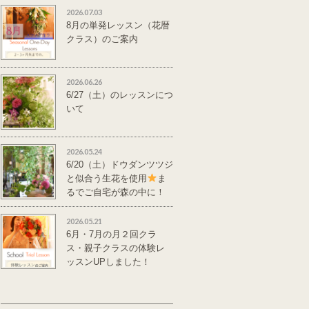
2026.07.03
8月の単発レッスン（花暦
クラス）のご案内
2026.06.26
6/27（土）のレッスンにつ
いて
2026.05.24
6/20（土）ドウダンツツジ
と似合う生花を使用
ま
るでご自宅が森の中に！
単発レッスンのご案
内
2026.05.21
6月・7月の月２回クラ
ス・親子クラスの体験レ
ッスンUPしました！