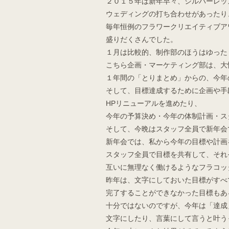
２０１５年は新年早々、シルバーレッ
ウェディングの打ち合わせがあったり
毎年恒例のフラワークリエイティブア
盛りだくさんでした。
１月は比較的、制作部のほうはゆった
こちら企画・マーケティング部は、大
１年間の「とりまとめ」からの、今年
そして、目標達成するために企画や手
HPリニューアルを進めたり、
今年の予算決め・今年の体制計画・ス
そして、今晩はスタッフ全員で新年会
新年会では、私から今年の目標や計画
スタッフ全員で目標を共有して、それ
互いに無理なく働けるようなフラコッ
昨年は、文字にしておいた目標がすべ
完了することができなかった目標もあ
十分ではないのですが、今年は「達成
文字にしたり、言葉にして言うと叶う