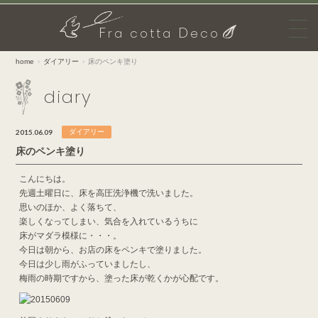
F
D
ra cotta
eco
home
ダイアリー
床のペンキ塗り
diary
2015.06.09
ダイアリー
床のペンキ塗り
こんにちは。
先週土曜日に、床を高圧洗浄機で洗いました。
思いのほか、よく落ちて、
楽しくなってしまい、気合を入れているうちに
床がマダラ模様に・・・。
今日は朝から、お店の床をペンキで塗りました。
今日は少し雨がふっていましたし、
梅雨の時期ですから、塗った床が乾くかが心配です。