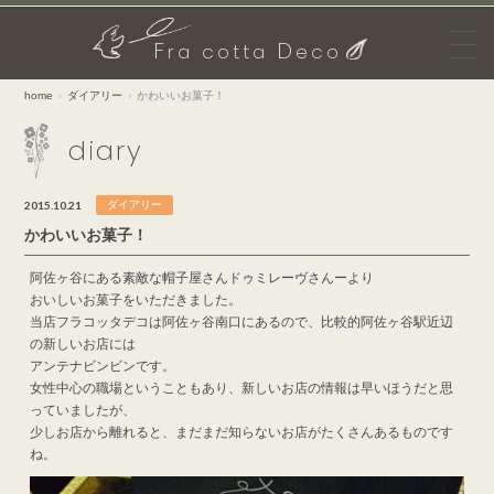
F
D
ra cotta
eco
home
ダイアリー
かわいいお菓子！
diary
2015.10.21
ダイアリー
かわいいお菓子！
阿佐ヶ谷にある
素敵な帽子屋さんドゥミレーヴさん
ーより
おいしいお菓子をいただきました。
当店フラコッタデコは阿佐ヶ谷南口にあるので、比較的阿佐ヶ谷駅近辺
の新しいお店には
アンテナビンビンです。
女性中心の職場ということもあり、新しいお店の情報は早いほうだと思
っていましたが、
少しお店から離れると、まだまだ知らないお店がたくさんあるものです
ね。