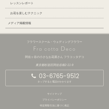
レッスンレポート
お花を楽しむテクニック
メディア掲載情報
フラワースクール・ウェディングフラワー
F
D
ra cotta
eco
阿佐ヶ谷の小さなお花屋さん フラコッタデコ
東京都杉並区阿佐谷南2-11-9
03-6765-9512
タップすると電話がかかります
サイトマップ
プライバシーポリシー
特定商取引法に基づく表記