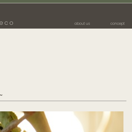
eco
about us
concept
～
～