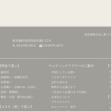
特定商取引法に基づ
東京都杉並区阿佐谷南2-11-9
03-6765-9512
03-6479-2673
【用途で選ぶ】
ウェディングフラワーのご案内
【
誕生日
大切にしている想い
結婚祝い・結婚記念日
フルオーダーメイド
出産祝い
お打ち合わせ
お見舞い・お悔やみ・お供え
制作からお届けまで
送別・退職祝い
ご注文からお届けまでの流れ
【
開店・公演・展示会お祝い
お支払について
プライスリスト
【カタチ（形）で選ぶ】
キャンペーン・割引