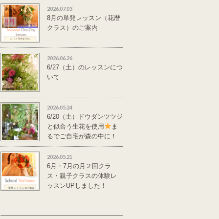
2026.07.03
8月の単発レッスン（花暦
クラス）のご案内
2026.06.26
6/27（土）のレッスンにつ
いて
2026.05.24
6/20（土）ドウダンツツジ
と似合う生花を使用
ま
るでご自宅が森の中に！
単発レッスンのご案
内
2026.05.21
6月・7月の月２回クラ
ス・親子クラスの体験レ
ッスンUPしました！