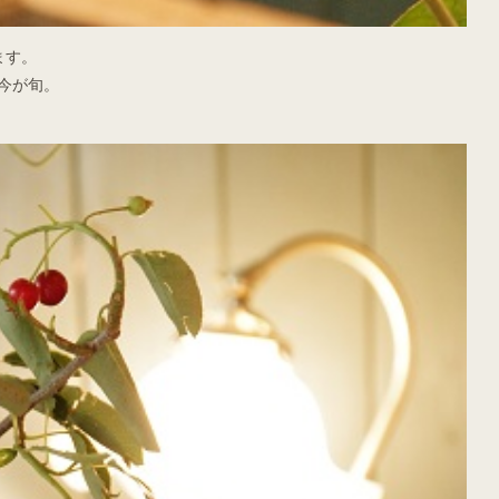
ます。
今が旬。