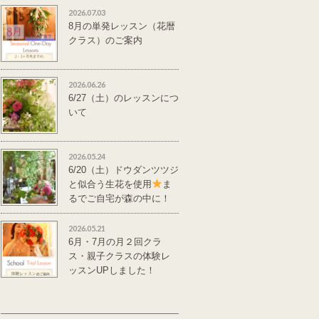
2026.07.03
8月の単発レッスン（花暦
クラス）のご案内
2026.06.26
6/27（土）のレッスンにつ
いて
2026.05.24
6/20（土）ドウダンツツジ
と似合う生花を使用
ま
るでご自宅が森の中に！
単発レッスンのご案
内
2026.05.21
6月・7月の月２回クラ
ス・親子クラスの体験レ
ッスンUPしました！