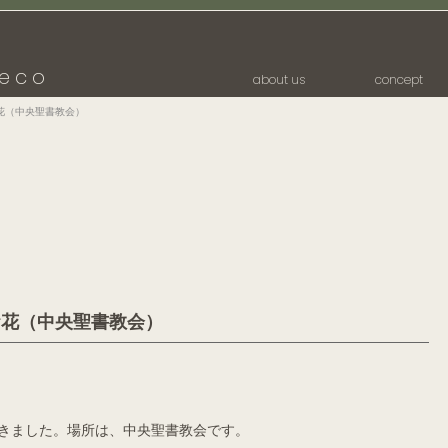
eco
about us
concept
花（中央聖書教会）
お花（中央聖書教会）
きました。場所は、中央聖書教会です。