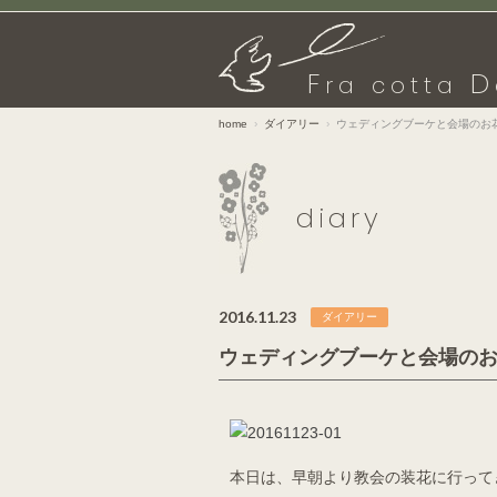
F
D
ra cotta
home
ダイアリー
ウェディングブーケと会場のお
diary
2016.11.23
ダイアリー
ウェディングブーケと会場の
本日は、早朝より教会の装花に行って