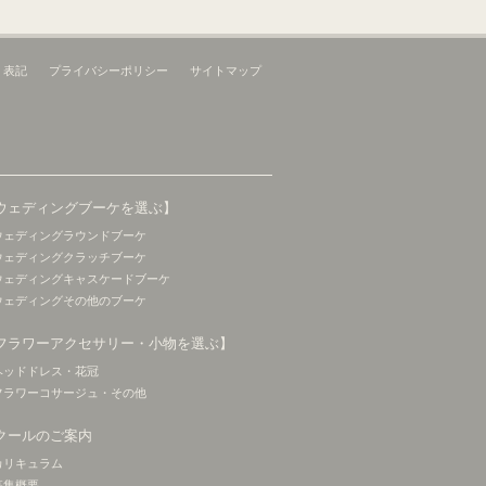
く表記
プライバシーポリシー
サイトマップ
ウェディングブーケを選ぶ】
ウェディングラウンドブーケ
ウェディングクラッチブーケ
ウェディングキャスケードブーケ
ウェディングその他のブーケ
フラワーアクセサリー・小物を選ぶ】
ヘッドドレス・花冠
フラワーコサージュ・その他
クールのご案内
カリキュラム
募集概要