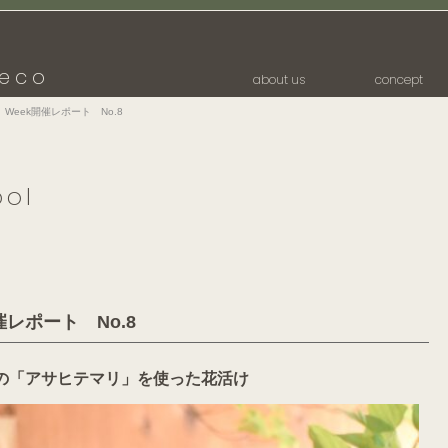
eco
about us
concept
ry Week開催レポート No.8
ool
開催レポート No.8
の「アサヒテマリ」を使った花活け