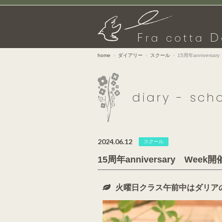
F
D
ra cotta
home
ダイアリー
スクール
15周年anniversa
diary - sch
2024.06.12
スクール
15周年anniversary Week
火曜日クラス午前中はダリア