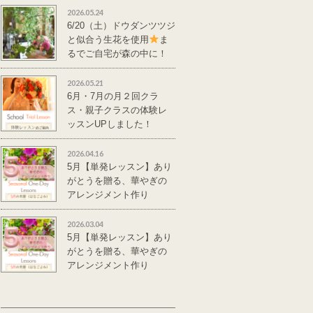
2026.05.24
6/20（土）ドウダンツツジ
と似合う生花を使用
ま
るでご自宅が森の中に！
単発レッスンのご案
内
2026.05.21
6月・7月の月２回クラ
ス・親子クラスの体験レ
ッスンUPしました！
2026.04.16
5月【単発レッスン】あり
がとうを贈る、華やぎの
アレンジメント作り
2026.03.04
5月【単発レッスン】あり
がとうを贈る、華やぎの
アレンジメント作り