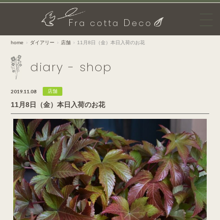
F
D
ra cotta
eco
home
ダイアリー
店舗
11月8日（金）本日入荷のお花
diary - shop
2019.11.08
店舗
11月8日（金）本日入荷のお花