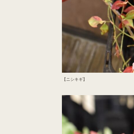
【ニシキギ】