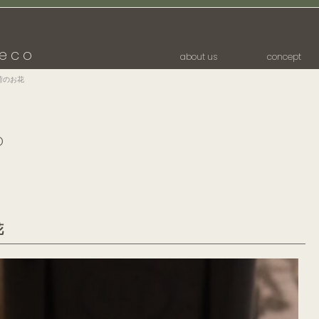
eco
about us
concept
荷のお花
p
花