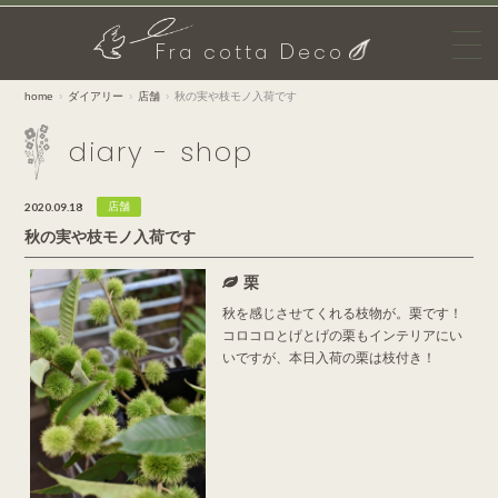
F
D
ra cotta
eco
home
ダイアリー
店舗
秋の実や枝モノ入荷です
diary - shop
2020.09.18
店舗
秋の実や枝モノ入荷です
栗
秋を感じさせてくれる枝物が。栗です！
コロコロとげとげの栗もインテリアにい
いですが、本日入荷の栗は枝付き！