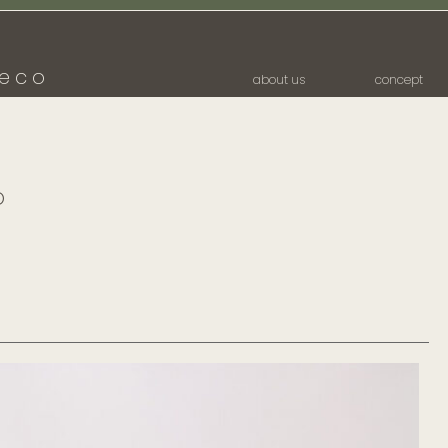
eco
about us
concept
p