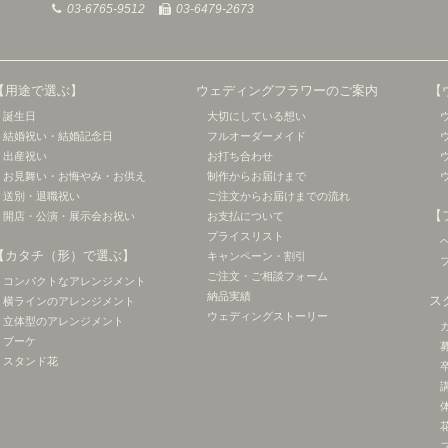
03-6765-9512
03-6479-2673
【用途で選ぶ】
ウェディングフラワーのご案内
【
誕生日
大切にしている想い
結婚祝い・結婚記念日
フルオーダーメイド
出産祝い
お打ち合わせ
お見舞い・お悔やみ・お供え
制作からお届けまで
送別・退職祝い
ご注文からお届けまでの流れ
【
開店・公演・展示会お祝い
お支払について
プライスリスト
【カタチ（形）で選ぶ】
キャンペーン・割引
ご注文・ご相談フォーム
コンパクトなアレンジメント
納品実績
ス
横ラインのアレンジメント
ウェディングストーリー
立体型のアレンジメント
ブーケ
スタンド花