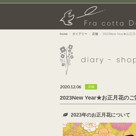
F
D
ra cotta
home
ダイアリー
店舗
2023New Year★
diary - sho
2020.12.06
店舗
2023New Year★お正月
2023年のお正月花について