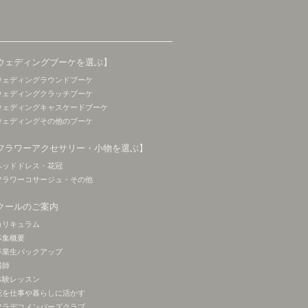
ウェディングブーケを選ぶ】
ウェディングラウンドブーケ
ウェディングクラッチブーケ
ウェディングキャスケードブーケ
ウェディングその他のブーケ
フラワーアクセサリー・小物を選ぶ】
ヘッドドレス・花冠
フラワーコサージュ・その他
クールのご案内
カリキュラム
募集概要
卒業生バックアップ
講師
体験レッスン
花を仕事や暮らしに活かす
フラデコメンバーズクラブ