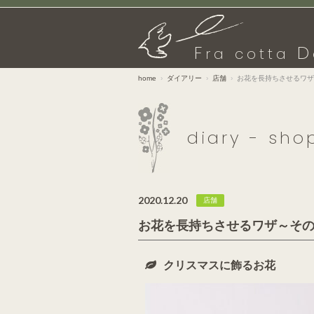
F
D
ra cotta
home
ダイアリー
店舗
お花を長持ちさせるワザ
diary - sho
2020.12.20
店舗
お花を長持ちさせるワザ～そ
クリスマスに飾るお花