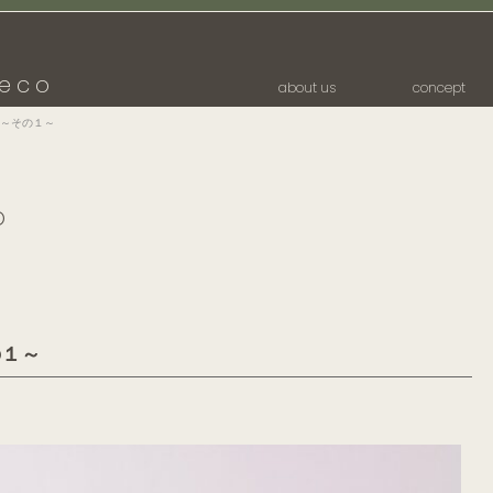
eco
about us
concept
～その１～
p
の１～