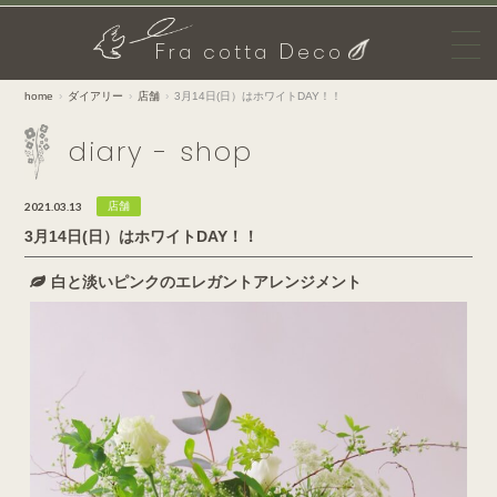
F
D
ra cotta
eco
home
ダイアリー
店舗
3月14日(日）はホワイトDAY！！
diary - shop
2021.03.13
店舗
3月14日(日）はホワイトDAY！！
白と淡いピンクのエレガントアレンジメント