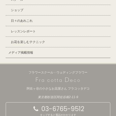
ショップ
日々のあれこれ
レッスンレポート
お花を楽しむテクニック
メディア掲載情報
フラワースクール・ウェディングフラワー
F
D
ra cotta
eco
阿佐ヶ谷の小さなお花屋さん フラコッタデコ
東京都杉並区阿佐谷南2-11-9
03-6765-9512
タップすると電話がかかります