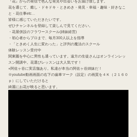
『花』からの発信で色んな発見や出会いをお届け致します。
花を通じて、癒し・ドキドキ・ときめき・発見・幸福・趣味・好きなこ
と・花仕事etc…
皆様に感じていただきたいです。
ぜひチャンネルを登録して楽しんで見てください。
・花屋併設のフラワースクール(姉妹経営)
・初心者からプロまで、毎月300人以上を指導
・「ときめく人生に変わった」と評判の魔法のスクール
体験レッスン受付中
関東圏を中心に男性も通っています。遠方の生徒さんはオンラインレッ
スン開講中。花選びレッスンは大人気です！
⭐︎阿佐ヶ谷に実店舗あり。私達が本当の阿佐ヶ谷姉妹だ！
※youtube動画画面の右下の歯車マーク（設定）の画質を４Ｋ（２１６０
ｐ）にしていただけると
綺麗にお花が映ると思います。