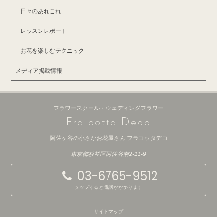
日々のあれこれ
レッスンレポート
お花を楽しむテクニック
メディア掲載情報
フラワースクール・ウェディングフラワー
F
D
ra cotta
eco
阿佐ヶ谷の小さなお花屋さん フラコッタデコ
東京都杉並区阿佐谷南2-11-9
03-6765-9512
タップすると電話がかかります
サイトマップ