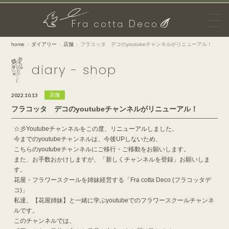
F
D
ra cotta
eco
home
ダイアリー
店舗
フラコッタ デコのyoutubeチャンネルがリニューアル！
diary - shop
2022.10.13
店舗
フラコッタ デコのyoutubeチャンネルがリニューアル！
☆彡Youtubeチャンネルをこの度、リニューアルしました。
今までのyoutubeチャンネルは、今後UPしないため、
こちらのyoutubeチャンネルにご移行・ご移動をお願いします。
また、お手数おかけしますが、「新しくチャンネルを登録」お願いしま
す。
花屋・フラワースクールを姉妹経営する「Fra cotta Deco (フラコッタデ
コ)」
私達、【花屋姉妹】と一緒に学ぶyoutubeでのフラワースクールチャンネ
ルです。
このチャンネルでは、