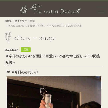
F
D
ra cotta
eco
home
ダイアリー
店舗
＃今日のかわいいを撮影！可愛い・小さな幸せ探し～LED間接照明～
diary - shop
2023.11.17
店舗
＃今日のかわいいを撮影！可愛い・小さな幸せ探し～LED間接
照明～
＃今日のかわいい