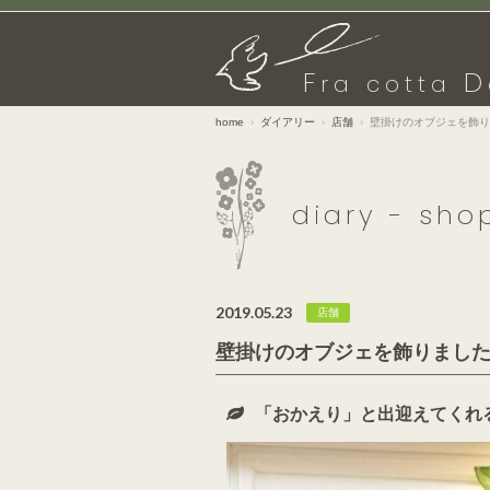
F
D
ra cotta
home
ダイアリー
店舗
壁掛けのオブジェを飾り
diary - sho
2019.05.23
店舗
壁掛けのオブジェを飾りまし
「おかえり」と出迎えてくれ