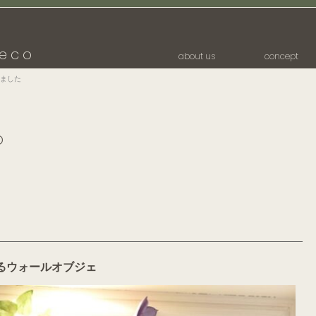
eco
about us
concept
ました
p
た
るウォールオブジェ