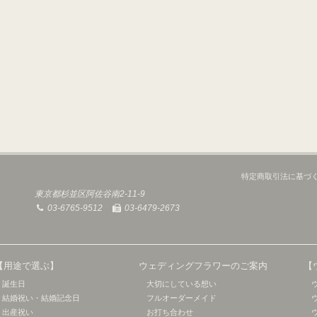
特定商取引法に基づ
東京都杉並区阿佐谷南2-11-9
03-6765-9512
03-6479-2673
【用途で選ぶ】
ウェディングフラワーのご案内
【
誕生日
大切にしている想い
結婚祝い・結婚記念日
フルオーダーメイド
出産祝い
お打ち合わせ