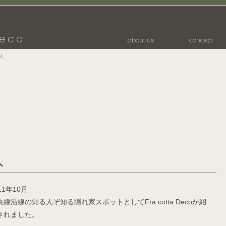
eco
about us
concept
人
人
11年10月
央線沿線の知る人ぞ知る隠れ家スポットとしてFra cotta Decoが紹
されました。