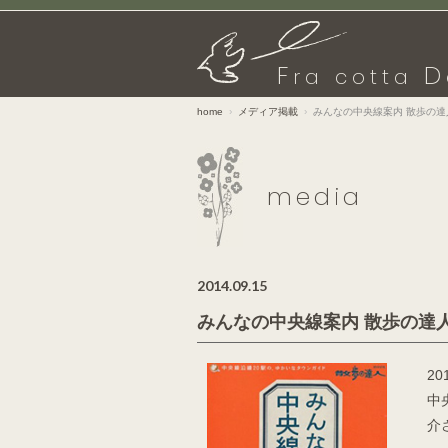
F
D
ra cotta
home
メディア掲載
みんなの中央線案内 散歩の達
media
2014.09.15
みんなの中央線案内 散歩の達
20
中
介