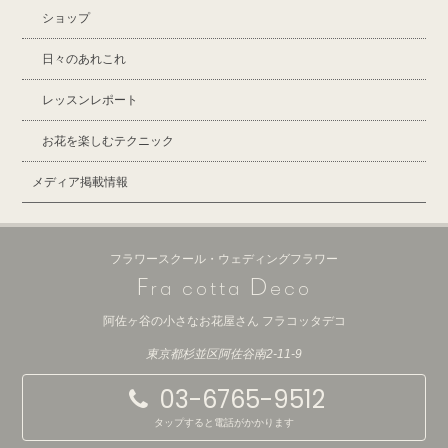
ショップ
日々のあれこれ
レッスンレポート
お花を楽しむテクニック
メディア掲載情報
フラワースクール・ウェディングフラワー
F
D
ra cotta
eco
阿佐ヶ谷の小さなお花屋さん フラコッタデコ
東京都杉並区阿佐谷南2-11-9
03-6765-9512
タップすると電話がかかります