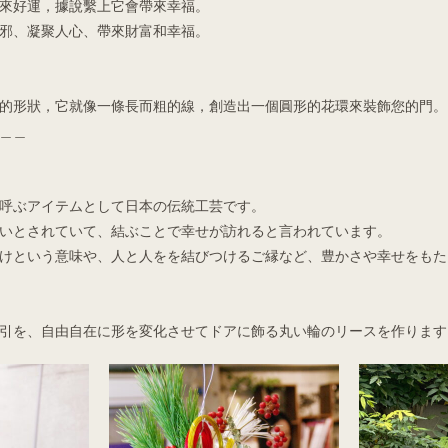
來好運，據說繫上它會帶來幸福。
邪、凝聚人心、帶來財富和幸福。
的形狀，它就像一條長而粗的線，創造出一個圓形的花環來裝飾您的門。
＿＿
呼ぶアイテムとして日本の伝統工芸です。
いとされていて、結ぶことで幸せが訪れると言われています。
けという意味や、人と人をを結びつけるご縁など、豊かさや幸せをもた
引を、自由自在に形を変化させてドアに飾る丸い輪のリースを作ります