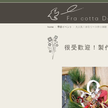
F
D
ra cotta
home
季節イベント
大人気！水引リース作り体験
很受歡迎！製