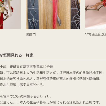
裝飾門
非常適合紀念
が垣間見れる一軒家
小鎮，距離東京新宿搭乘電車10分鐘。
鎮，可以體驗日本人的生活和生活方式，這與日本著名的旅遊勝地不同。
日本的遊客推薦的地方，這裡有橫跨車站南北的櫸樹和熱鬧的購物街。
作水引花環，感受日本的生活。
＿
ら電車で10分の阿佐ヶ谷という町。
は違った、日本人の生活や暮らしが感じられる活気あふれた町です。