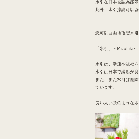
水引在日本被認為能帶
此外，水引據說可以辟
您可以自由地改變水引
＿＿＿＿＿＿＿＿＿＿
「水引」～Mizuhiki～
水引は、幸運や祝福を
水引は日本で縁起が良
また、また水引は魔除
ています。
長い太い糸のような水