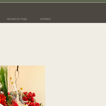
access & map
contact