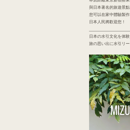
與日本著名的旅遊景點
您可以在家中體驗製作
日本人民將歡迎您！
_________________
日本の水引文化を体験
旅の思い出に水引リー