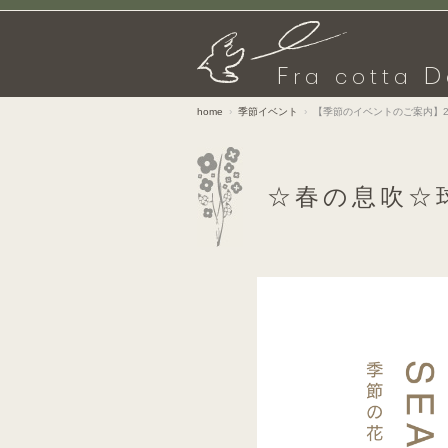
F
D
ra cotta
home
季節イベント
【季節のイベントのご案内】
☆春の息吹☆