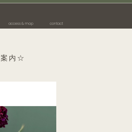
access & map
contact
ご案内☆