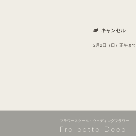
キャンセル
2月2日（日）正午ま
フラワースクール・ウェディングフラワー
F
D
ra cotta
eco