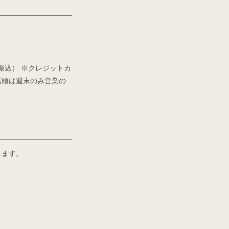
振込） ※クレジットカ
店頭は週末のみ営業の
します。