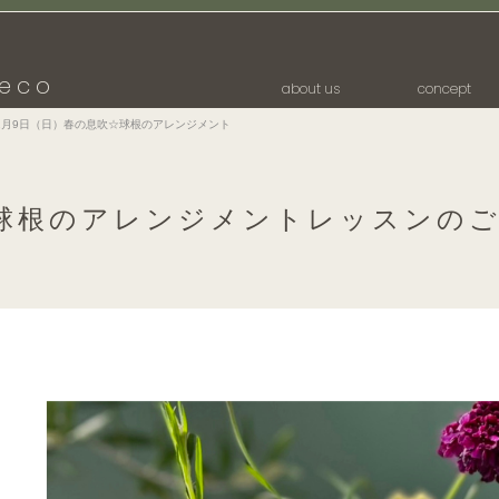
eco
about us
concept
2月9日（日）春の息吹☆球根のアレンジメント
球根のアレンジメントレッスンの