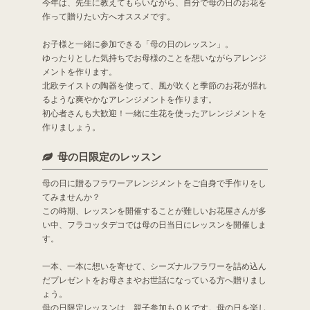
今年は、先生に教えてもらいながら、自分で母の日のお花を
作って贈りたい方へオススメです。
お子様と一緒に参加できる「母の日のレッスン」。
ゆったりとした気持ちでお母様のことを想いながらアレンジ
メントを作ります。
北欧テイストの陶器を使って、風が吹くと季節のお花が揺れ
るような爽やかなアレンジメントを作ります。
初心者さんも大歓迎！一緒に生花を使ったアレンジメントを
作りましょう。
母の日限定のレッスン
母の日に贈るフラワーアレンジメントをご自身で手作りをし
てみませんか？
この時期、レッスンを開催することが難しいお花屋さんが多
い中、フラコッタデコでは母の日当日にレッスンを開催しま
す。
一本、一本に想いを寄せて、シーズナルフラワーを詰め込ん
だプレゼントをお母さまやお世話になっている方へ贈りまし
ょう。
母の日限定レッスンは、親子参加もＯＫです。母の日を楽し