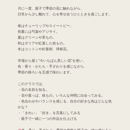
月に一度、親子で季節の花に触れながら、
日常から少し離れて、心を寄せ合うひとときを過ごします。
春はチューリップやスイートピー。
初夏には芍薬やアジサイ。
夏はグリーンや実もの。
秋はダリアや紅葉した枝もの。
冬はコットンや針葉樹、球根花。
市場から届く“今いちばん美しい花”を使い、
色・香り・かたち・手ざわりを感じながら、
季節の移ろいを五感で味わいます。
このクラスでは、
・花の名前を知る。
・花や葉っぱ、枝もの。いろんな仲間に出会ってみる。
・色合わせやバランスを感じる。自分の好きな色はどんな色
かな？
・「きれい」「好き」を言葉にしてみる
・親子で一緒に一つの作品を仕上げる