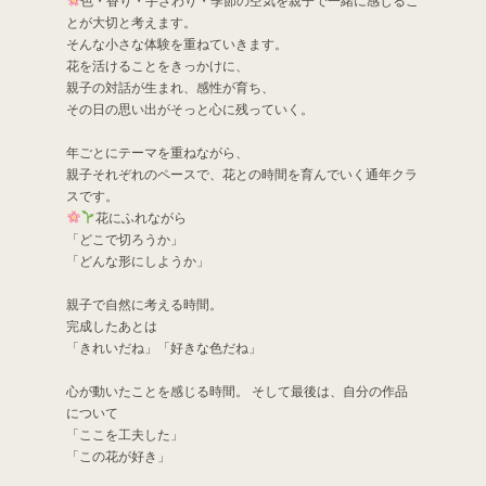
色・香り・手ざわり・季節の空気を親子で一緒に感じるこ
とが大切と考えます。
そんな小さな体験を重ねていきます。
花を活けることをきっかけに、
親子の対話が生まれ、感性が育ち、
その日の思い出がそっと心に残っていく。
年ごとにテーマを重ねながら、
親子それぞれのペースで、花との時間を育んでいく通年クラ
スです。
花にふれながら
「どこで切ろうか」
「どんな形にしようか」
親子で自然に考える時間。
完成したあとは
「きれいだね」「好きな色だね」
心が動いたことを感じる時間。 そして最後は、自分の作品
について
「ここを工夫した」
「この花が好き」