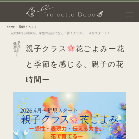
F
D
ra cotta
eco
home
季節イベント
花に触れる時間が、家族の会話になる『親子クラス』、４月スタート！
親子クラス
花ごよみー花
と季節を感じる、親子の花
時間ー