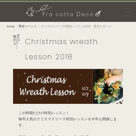
F
D
ra cotta
eco
home
季節イベント
クリスマスリース特別レッスン2018 受付スタート
Christmas wreath
Lesson 2018
この時期だけの特別レッスン！
毎年人気のクリスマスリース特別レッスンを今年も開催しま
す。