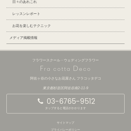
日々のあれこれ
レッスンレポート
お花を楽しむテクニック
メディア掲載情報
フラワースクール・ウェディングフラワー
F
D
ra cotta
eco
阿佐ヶ谷の小さなお花屋さん フラコッタデコ
東京都杉並区阿佐谷南2-11-9
03-6765-9512
タップすると電話がかかります
サイトマップ
プライバシーポリシー