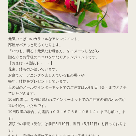
元気いっぱいのカラフルなアレンジメント。
部屋がパアっと明るくなります。
「いつも、明るく元気なお母さん」をイメージしながら
贈る方とお母様のココロをつなぐアレンジメントです。
【おまけ・4位以下・・・】
花束、鉢ものが続いています。
お庭でガーデニングを楽しんでいる私の母へや
毎年、鉢物をプレゼントしています。
母の日のメールやインターネットでのご注文は5月９日（金）までとさせ
ていただきます。
10日以降は、制作に追われてインターネットでのご注文の確認と返信が
追い付かないためです。
10日以降の場合、お電話（０３－６７６５－９５１２）までお願いしま
す。
店頭での販売（受付）は前日5月10日、当日（5月11日）も行っておりま
す。