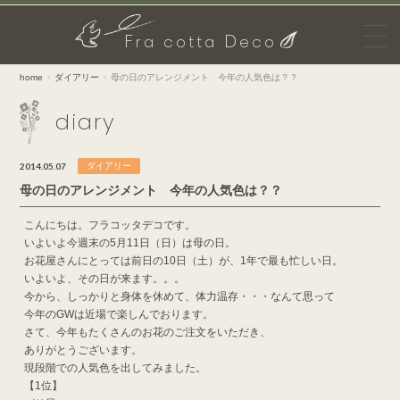
F
D
ra cotta
eco
home
ダイアリー
母の日のアレンジメント 今年の人気色は？？
diary
2014.05.07
ダイアリー
母の日のアレンジメント 今年の人気色は？？
こんにちは。フラコッタデコです。
いよいよ今週末の5月11日（日）は母の日。
お花屋さんにとっては前日の10日（土）が、1年で最も忙しい日。
いよいよ、その日が来ます。。。
今から、しっかりと身体を休めて、体力温存・・・なんて思って
今年のGWは近場で楽しんでおります。
さて、今年もたくさんのお花のご注文をいただき、
ありがとうございます。
現段階での人気色を出してみました。
【1位】