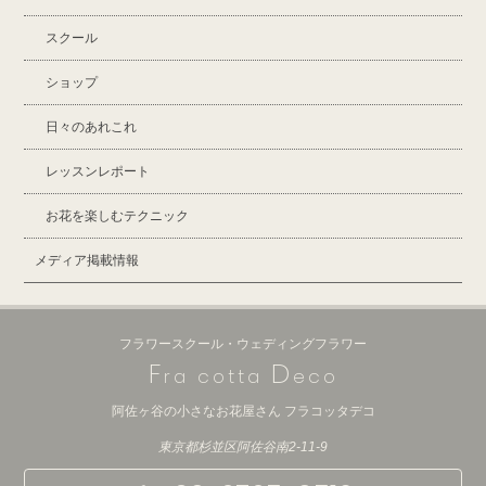
スクール
ショップ
日々のあれこれ
レッスンレポート
お花を楽しむテクニック
メディア掲載情報
フラワースクール・ウェディングフラワー
F
D
ra cotta
eco
阿佐ヶ谷の小さなお花屋さん フラコッタデコ
東京都杉並区阿佐谷南2-11-9