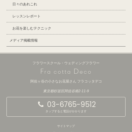
日々のあれこれ
レッスンレポート
お花を楽しむテクニック
メディア掲載情報
フラワースクール・ウェディングフラワー
F
D
ra cotta
eco
阿佐ヶ谷の小さなお花屋さん フラコッタデコ
東京都杉並区阿佐谷南2-11-9
03-6765-9512
タップすると電話がかかります
サイトマップ