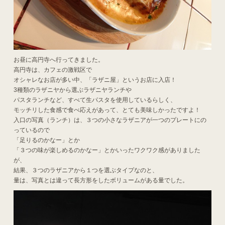
お昼に高円寺へ行ってきました。
高円寺は、カフェの激戦区で
オシャレなお店が多い中、「ラザニ屋」というお店に入店！
3種類のラザニヤから選ぶラザニヤランチや
パスタランチなど、すべて生パスタを使用しているらしく、
モッチリした食感で食べ応えがあって、とても美味しかったですよ！
入口の写真（ランチ）は、３つの小さなラザニアが一つのプレートにの
っているので
「足りるのかなー」とか
「３つの味が楽しめるのかなー」とかいったワクワク感がありました
が、
結果、３つのラザニアから１つを選ぶタイプなのと、
量は、写真とは違って長方形をしたボリュームがある量でした。