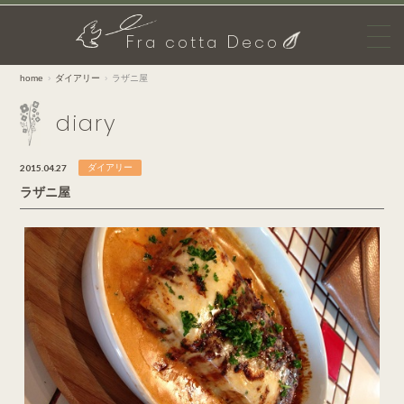
F
D
ra cotta
eco
home
ダイアリー
ラザニ屋
diary
2015.04.27
ダイアリー
ラザニ屋