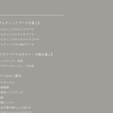
ウェディングブーケを選ぶ】
ウェディングラウンドブーケ
ウェディングクラッチブーケ
ウェディングキャスケードブーケ
ウェディングその他のブーケ
フラワーアクセサリー・小物を選ぶ】
ヘッドドレス・花冠
フラワーコサージュ・その他
クールのご案内
カリキュラム
募集概要
卒業生バックアップ
講師
体験レッスン
花を仕事や暮らしに活かす
フラデコメンバーズクラブ