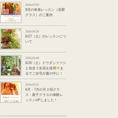
2026.07.03
8月の単発レッスン（花暦
クラス）のご案内
2026.06.26
6/27（土）のレッスンにつ
いて
2026.05.24
6/20（土）ドウダンツツジ
と似合う生花を使用
ま
るでご自宅が森の中に！
単発レッスンのご案
内
2026.05.21
6月・7月の月２回クラ
ス・親子クラスの体験レ
ッスンUPしました！