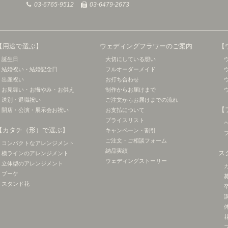
03-6765-9512
03-6479-2673
【用途で選ぶ】
ウェディングフラワーのご案内
【
誕生日
大切にしている想い
結婚祝い・結婚記念日
フルオーダーメイド
出産祝い
お打ち合わせ
お見舞い・お悔やみ・お供え
制作からお届けまで
送別・退職祝い
ご注文からお届けまでの流れ
【
開店・公演・展示会お祝い
お支払について
プライスリスト
【カタチ（形）で選ぶ】
キャンペーン・割引
ご注文・ご相談フォーム
コンパクトなアレンジメント
納品実績
ス
横ラインのアレンジメント
ウェディングストーリー
立体型のアレンジメント
ブーケ
スタンド花