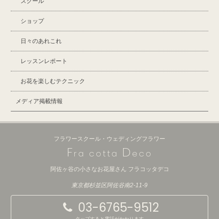
スクール
ショップ
日々のあれこれ
レッスンレポート
お花を楽しむテクニック
メディア掲載情報
フラワースクール・ウェディングフラワー
F
D
ra cotta
eco
阿佐ヶ谷の小さなお花屋さん フラコッタデコ
東京都杉並区阿佐谷南2-11-9
03-6765-9512
タップすると電話がかかります