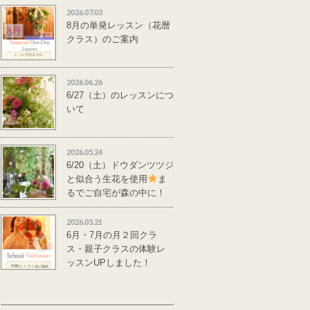
2026.07.03
8月の単発レッスン（花暦
クラス）のご案内
2026.06.26
6/27（土）のレッスンにつ
いて
2026.05.24
6/20（土）ドウダンツツジ
と似合う生花を使用
ま
るでご自宅が森の中に！
単発レッスンのご案
内
2026.05.21
6月・7月の月２回クラ
ス・親子クラスの体験レ
ッスンUPしました！