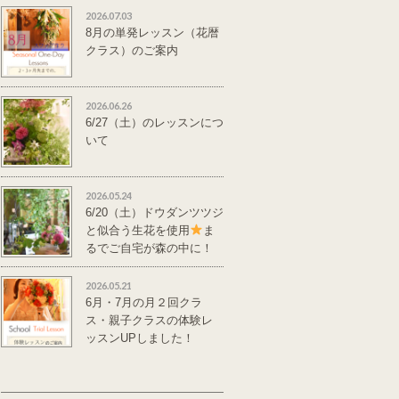
2026.07.03
8月の単発レッスン（花暦
クラス）のご案内
2026.06.26
6/27（土）のレッスンにつ
いて
2026.05.24
6/20（土）ドウダンツツジ
と似合う生花を使用
ま
るでご自宅が森の中に！
単発レッスンのご案
内
2026.05.21
6月・7月の月２回クラ
ス・親子クラスの体験レ
ッスンUPしました！