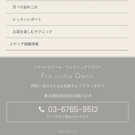
日々のあれこれ
レッスンレポート
お花を楽しむテクニック
メディア掲載情報
フラワースクール・ウェディングフラワー
F
D
ra cotta
eco
阿佐ヶ谷の小さなお花屋さん フラコッタデコ
東京都杉並区阿佐谷南2-11-9
03-6765-9512
タップすると電話がかかります
サイトマップ